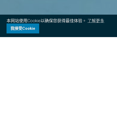
本网站使用Cookie以确保您获得最佳体验。
了解更多
我接受Cookie
拓維基金會是於香港創立的私人慈善機構，致力改善香
港特別行政區、中國內地及印度弱勢兒童的教育與福
祉。我們為弱勢青少年提供教育與發展機會，培育他們
成為未來具生產力與成就的社會公民。我們的慈善合作
夥伴與計劃包括：